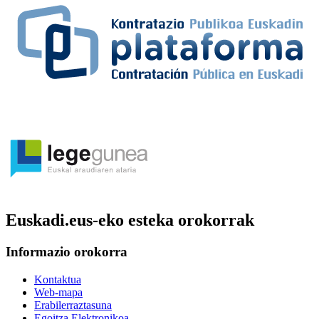
Euskadi.eus-eko esteka orokorrak
Informazio orokorra
Kontaktua
Web-mapa
Erabilerraztasuna
Egoitza Elektronikoa