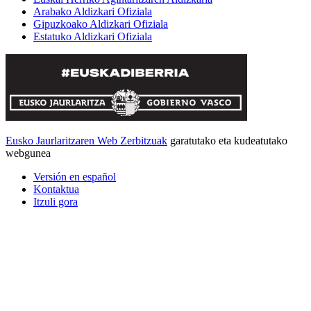
Arabako Aldizkari Ofiziala
Gipuzkoako Aldizkari Ofiziala
Estatuko Aldizkari Ofiziala
Eusko Jaurlaritzaren Web Zerbitzuak
garatutako eta kudeatutako
webgunea
Versión en español
Kontaktua
Itzuli gora