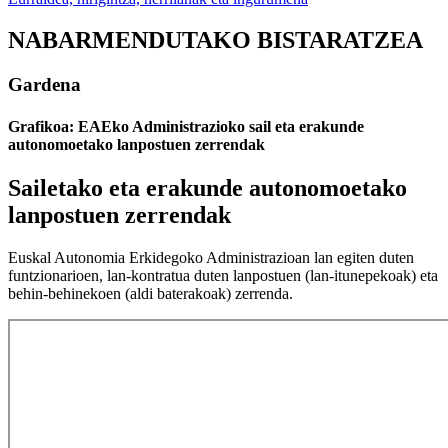
NABARMENDUTAKO BISTARATZEA
Gardena
Grafikoa: EAEko Administrazioko sail eta erakunde
autonomoetako lanpostuen zerrendak
Sailetako eta erakunde autonomoetako
lanpostuen zerrendak
Euskal Autonomia Erkidegoko Administrazioan lan egiten duten
funtzionarioen, lan-kontratua duten lanpostuen (lan-itunepekoak) eta
behin-behinekoen (aldi baterakoak) zerrenda.