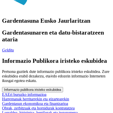
Gardentasuna Eusko Jaurlaritzan
Gardentasunaren eta datu-bistaratzeen
ataria
Gelditu
Informazio Publikora iristeko eskubidea
Pertsona guztiek dute informazio publikora iristeko eskubidea. Zure
eskubidea erabil dezakezu, eta/edo edozein informazio Interneten
ikusgai egotea eskatu.
Informazio publikora iristeko eskubidea
EAEri buruzko informazioa
Harremanak herritarrekin eta gizartearekin
Gardentasun ekonomikoa eta finantzarioa
Obrak, zerbitzuak eta hornidurak kontratatzea
Lurraldea, hirigintza, herrilanak eta ingurumena