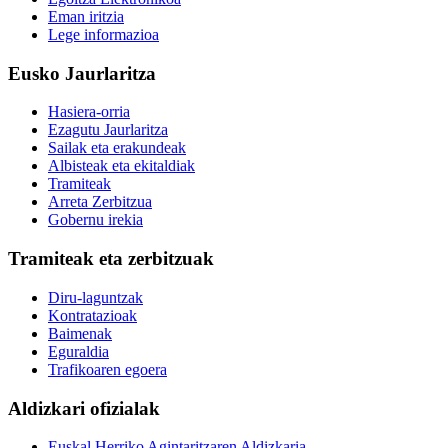
Eman iritzia
Lege informazioa
Eusko Jaurlaritza
Hasiera-orria
Ezagutu Jaurlaritza
Sailak eta erakundeak
Albisteak eta ekitaldiak
Tramiteak
Arreta Zerbitzua
Gobernu irekia
Tramiteak eta zerbitzuak
Diru-laguntzak
Kontratazioak
Baimenak
Eguraldia
Trafikoaren egoera
Aldizkari ofizialak
Euskal Herriko Agintaritzaren Aldizkaria