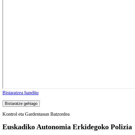
Bistaratzea handitu
Bistaratze gehiago
Kontrol eta Gardentasun Batzordea
Euskadiko Autonomia Erkidegoko Polizia