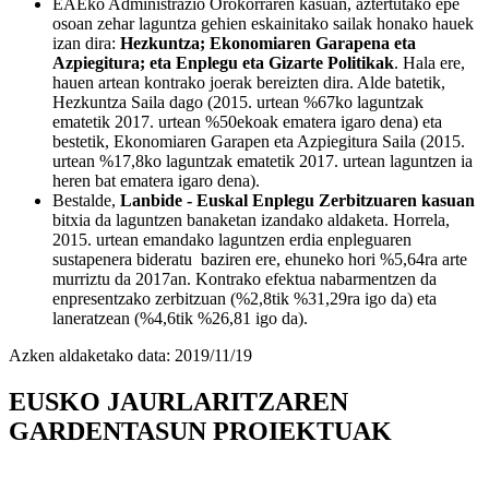
EAEko Administrazio Orokorraren kasuan, aztertutako epe
osoan zehar laguntza gehien eskainitako sailak honako hauek
izan dira:
Hezkuntza; Ekonomiaren Garapena eta
Azpiegitura; eta Enplegu eta Gizarte Politikak
. Hala ere,
hauen artean kontrako joerak bereizten dira. Alde batetik,
Hezkuntza Saila dago (2015. urtean %67ko laguntzak
ematetik 2017. urtean %50ekoak ematera igaro dena) eta
bestetik, Ekonomiaren Garapen eta Azpiegitura Saila (2015.
urtean %17,8ko laguntzak ematetik 2017. urtean laguntzen ia
heren bat ematera igaro dena).
Bestalde,
Lanbide - Euskal Enplegu Zerbitzuaren kasuan
bitxia da laguntzen banaketan izandako aldaketa. Horrela,
2015. urtean emandako laguntzen erdia enpleguaren
sustapenera bideratu baziren ere, ehuneko hori %5,64ra arte
murriztu da 2017an. Kontrako efektua nabarmentzen da
enpresentzako zerbitzuan (%2,8tik %31,29ra igo da) eta
laneratzean (%4,6tik %26,81 igo da).
Azken aldaketako data:
2019/11/19
EUSKO JAURLARITZAREN
GARDENTASUN PROIEKTUAK