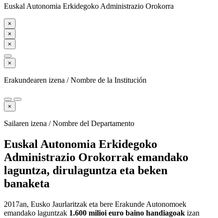
Euskal Autonomia Erkidegoko Administrazio Orokorra
×
×
×
×
Erakundearen izena / Nombre de la Institución
×
Sailaren izena / Nombre del Departamento
Euskal Autonomia Erkidegoko
Administrazio Orokorrak emandako
laguntza, dirulaguntza eta beken
banaketa
2017an, Eusko Jaurlaritzak eta bere Erakunde Autonomoek
emandako laguntzak
1.600 milioi euro baino handiagoak
izan