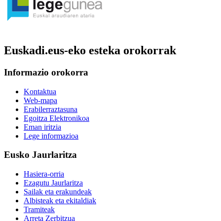
Euskadi.eus-eko esteka orokorrak
Informazio orokorra
Kontaktua
Web-mapa
Erabilerraztasuna
Egoitza Elektronikoa
Eman iritzia
Lege informazioa
Eusko Jaurlaritza
Hasiera-orria
Ezagutu Jaurlaritza
Sailak eta erakundeak
Albisteak eta ekitaldiak
Tramiteak
Arreta Zerbitzua