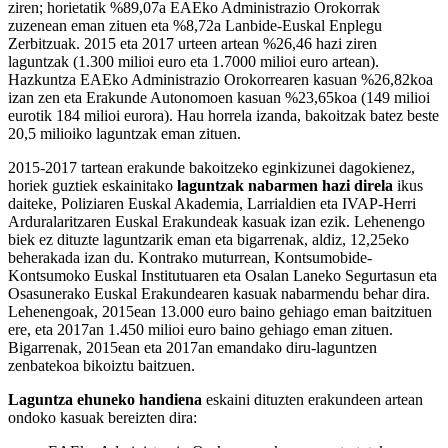
ziren; horietatik %89,07a EAEko Administrazio Orokorrak
zuzenean eman zituen eta %8,72a Lanbide-Euskal Enplegu
Zerbitzuak. 2015 eta 2017 urteen artean %26,46 hazi ziren
laguntzak (1.300 milioi euro eta 1.7000 milioi euro artean).
Hazkuntza EAEko Administrazio Orokorrearen kasuan %26,82koa
izan zen eta Erakunde Autonomoen kasuan %23,65koa (149 milioi
eurotik 184 milioi eurora). Hau horrela izanda, bakoitzak batez beste
20,5 milioiko laguntzak eman zituen.
2015-2017 tartean erakunde bakoitzeko eginkizunei dagokienez,
horiek guztiek eskainitako
laguntzak nabarmen hazi direla
ikus
daiteke, Poliziaren Euskal Akademia, Larrialdien eta IVAP-Herri
Arduralaritzaren Euskal Erakundeak kasuak izan ezik. Lehenengo
biek ez dituzte laguntzarik eman eta bigarrenak, aldiz, 12,25eko
beherakada izan du. Kontrako muturrean, Kontsumobide-
Kontsumoko Euskal Institutuaren eta Osalan Laneko Segurtasun eta
Osasunerako Euskal Erakundearen kasuak nabarmendu behar dira.
Lehenengoak, 2015ean 13.000 euro baino gehiago eman baitzituen
ere, eta 2017an 1.450 milioi euro baino gehiago eman zituen.
Bigarrenak, 2015ean eta 2017an emandako diru-laguntzen
zenbatekoa bikoiztu baitzuen.
Laguntza ehuneko handiena
eskaini dituzten erakundeen artean
ondoko kasuak bereizten dira: