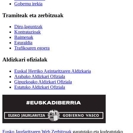
Gobernu irekia
Tramiteak eta zerbitzuak
Diru-laguntzak
Kontratazioak
Baimenak
Eguraldia
Trafikoaren egoera
Aldizkari ofizialak
Euskal Herriko Agintaritzaren Aldizkaria
Arabako Aldizkari Ofiziala
Gipuzkoako Aldizkari Ofiziala
Estatuko Aldizkari Ofiziala
Eusko Jaurlaritzaren Web Zerbitzuak
garatutako eta kudeatutako