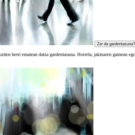
Zer da gardentasuna?
ztien berri ematean datza gardentasuna. Horrela, jakinaren gainean egon