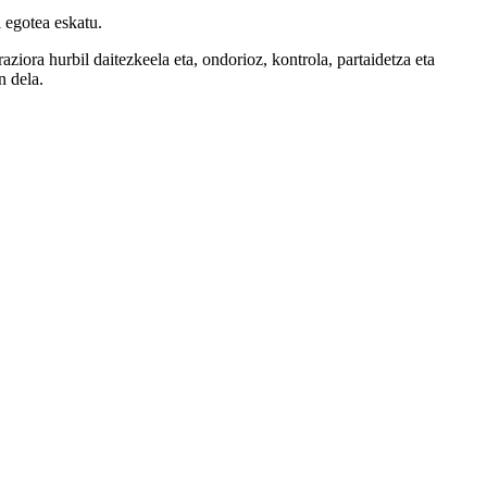
 egotea eskatu.
ora hurbil daitezkeela eta, ondorioz, kontrola, partaidetza eta
n dela.