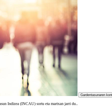
Gardentasunaren kont
un Indizea (INCAU) sortu eta martxan jarri du..