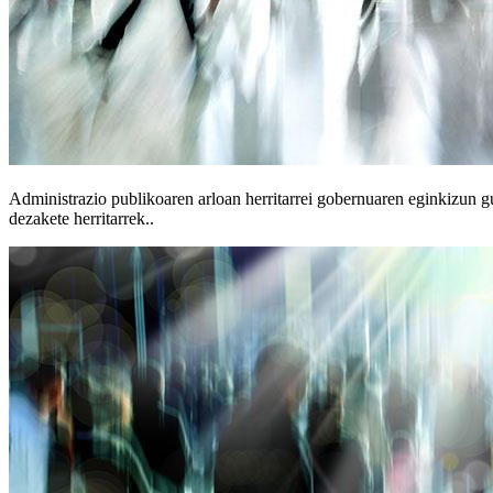
Administrazio publikoaren arloan herritarrei gobernuaren eginkizun gu
dezakete herritarrek..