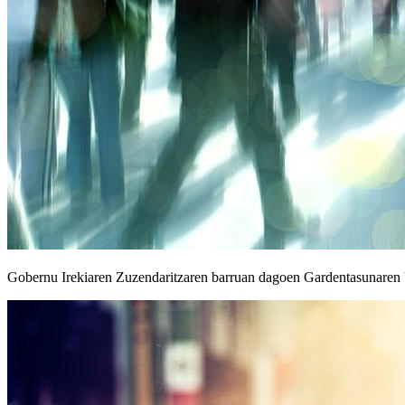
Gobernu Irekiaren Zuzendaritzaren barruan dagoen Gardentasunaren U