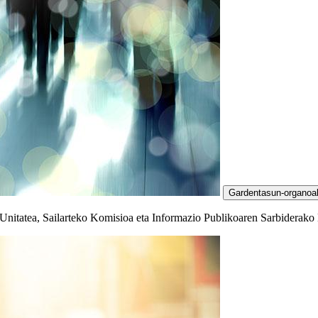
Gardentasun-organoa
nitatea, Sailarteko Komisioa eta Informazio Publikoaren Sarbiderako 