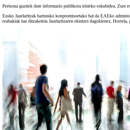
Pertsona guztiek dute informazio publikora iristeko eskubidea. Zure e
Eusko Jaurlaritzak hartutako konpromisoetako bat da EAEko administra
erabakiak har ditzaketela Jaurlaritzaren ekintzei dagokienez. Horrela, 