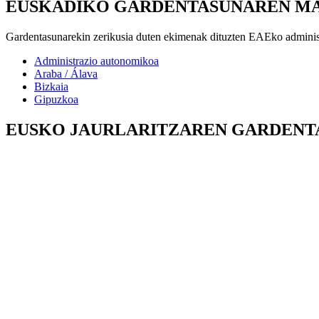
EUSKADIKO GARDENTASUNAREN M
Gardentasunarekin zerikusia duten ekimenak dituzten EAEko adminis
Administrazio autonomikoa
Araba / Álava
Bizkaia
Gipuzkoa
EUSKO JAURLARITZAREN GARDENT