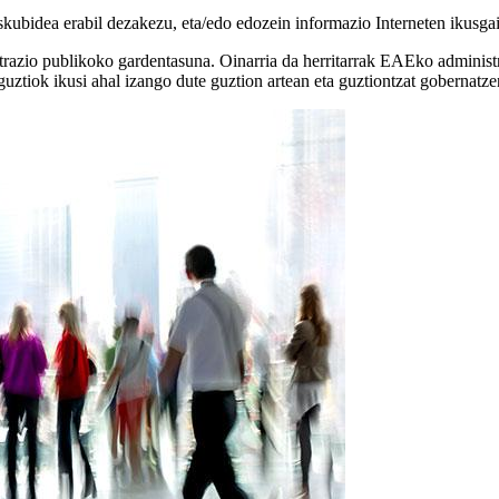
skubidea erabil dezakezu, eta/edo edozein informazio Interneten ikusgai
zio publikoko gardentasuna. Oinarria da herritarrak EAEko administrazi
guztiok ikusi ahal izango dute guztion artean eta guztiontzat gobernatze