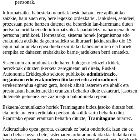
pertsonak.
Informatzailea babesteko neurriak beste batzuei ere aplikatuko
zaizkie, hain zuen ere, bere legezko ordezkariei, lankideei, senideei,
prozesuan parte hartzen dutenei eta berarekin lan-harremana duten
pertsona juridikoei edo informatzaileak partaidetza nabarmena duen
pertsona juridikoei. Horretarako, sistema honek [organismoa edo
erakundea atxikita dagoen saileko sailburuari] jakinaraziko dio 15
egun balioduneko epea duela ezarritako babes-neurrien eta horiek
errepika ez daitezen erabakitako barne-jarduketen berri emateko.
Sistemaren arduradunak edo haren bulegoko edozein kidek,
berezkoak dituzten ikerketa-zereginetan ari direla, Euskal
Autonomia Erkidegoko sektore publikoko
administrazio,
organismo edo erakundeen titularrei edo arduradunei
errekerimendua eginez gero, horiek albait lasterren eta ahalik eta
prestutasun handienarekin erantzun beharko diote eskaerari, jasotzen
dutenetik gehienez ere zazpi egun balioduneko epean.
Eskaera/komunikazio horiek Tramitagune bidez jasoko dituzte beti,
eta horietara errekeritutako pertsonak soilik sartu beharko dira.
Ezarritako epean erantzun beharko dituzte,
Tramitagune
bitartez.
Adierazitako epea igarota, eskaerak ez badu ondoriorik izan eta ez
bada behar bezala bete, sistemaren arduradunak idazkia bidaliko dio