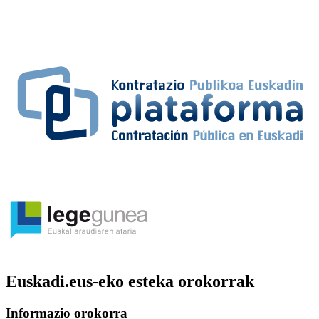
Euskadi.eus-eko esteka orokorrak
Informazio orokorra