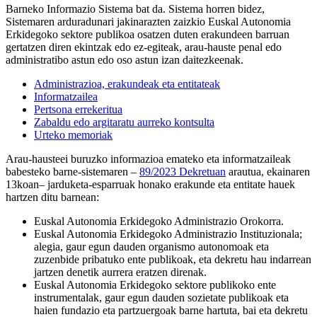
Barneko Informazio Sistema bat da. Sistema horren bidez,
Sistemaren arduradunari jakinarazten zaizkio Euskal Autonomia
Erkidegoko sektore publikoa osatzen duten erakundeen barruan
gertatzen diren ekintzak edo ez-egiteak, arau-hauste penal edo
administratibo astun edo oso astun izan daitezkeenak.
Administrazioa, erakundeak eta entitateak
Informatzailea
Pertsona errekeritua
Zabaldu edo argitaratu aurreko kontsulta
Urteko memoriak
Arau-hausteei buruzko informazioa emateko eta informatzaileak
babesteko barne-sistemaren –
89/2023 Dekretuan
arautua, ekainaren
13koan– jarduketa-esparruak honako erakunde eta entitate hauek
hartzen ditu barnean:
Euskal Autonomia Erkidegoko Administrazio Orokorra.
Euskal Autonomia Erkidegoko Administrazio Instituzionala;
alegia, gaur egun dauden organismo autonomoak eta
zuzenbide pribatuko ente publikoak, eta dekretu hau indarrean
jartzen denetik aurrera eratzen direnak.
Euskal Autonomia Erkidegoko sektore publikoko ente
instrumentalak, gaur egun dauden sozietate publikoak eta
haien fundazio eta partzuergoak barne hartuta, bai eta dekretu