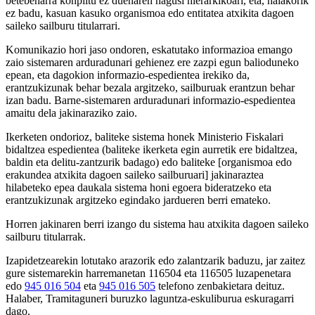
betebeharra konplitu ez duenaren nagusi hierarkikoari, eta, halakorik
ez badu, kasuan kasuko organismoa edo entitatea atxikita dagoen
saileko sailburu titularrari.
Komunikazio hori jaso ondoren, eskatutako informazioa emango
zaio sistemaren arduradunari gehienez ere zazpi egun balioduneko
epean, eta dagokion informazio-espedientea irekiko da,
erantzukizunak behar bezala argitzeko, sailburuak erantzun behar
izan badu. Barne-sistemaren arduradunari informazio-espedientea
amaitu dela jakinaraziko zaio.
Ikerketen ondorioz, baliteke sistema honek Ministerio Fiskalari
bidaltzea espedientea (baliteke ikerketa egin aurretik ere bidaltzea,
baldin eta delitu-zantzurik badago) edo baliteke [organismoa edo
erakundea atxikita dagoen saileko sailburuari] jakinaraztea
hilabeteko epea daukala sistema honi egoera bideratzeko eta
erantzukizunak argitzeko egindako jardueren berri emateko.
Horren jakinaren berri izango du sistema hau atxikita dagoen saileko
sailburu titularrak.
Izapidetzearekin lotutako arazorik edo zalantzarik baduzu, jar zaitez
gure sistemarekin harremanetan 116504 eta 116505 luzapenetara
edo
945 016 504
eta
945 016 505
telefono zenbakietara deituz.
Halaber, Tramitaguneri buruzko laguntza-eskuliburua eskuragarri
dago.