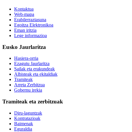
Kontaktua
Web-mapa
Erabilerraztasuna
Egoitza Elektronikoa
Eman iritzia
Lege informazioa
Eusko Jaurlaritza
Hasiera-orria
Ezagutu Jaurlaritza
Sailak eta erakundeak
Albisteak eta ekitaldiak
Tramiteak
Arreta Zerbitzua
Gobernu irekia
Tramiteak eta zerbitzuak
Diru-laguntzak
Kontratazioak
Baimenak
Eguraldia