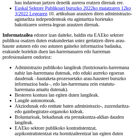
hau indarrean jartzen denetik aurrera eratzen direnak ere.
Euskal Sektore Publikoari buruzko 2022ko maiatzaren 12ko
3/2022 Legearen
10. artikuluan arautzen diren administrazio-
agintaritza independenteak eta agintaritza horietako
bakoitzaren sorrera-legean arautzen direnak.
Informatzailea
edonor izan daiteke, baldin eta EAEko sektore
publikoa osatzen duten erakundeetan ustez gertatzen diren arau-
hauste astunen edo oso astunen gaineko informazioa badauka,
erakunde horiekin duen lan-harremanaren edo harreman
profesionalaren ondorioz:
Administrazio publikoko langileak (funtzionario-harremana
nahiz lan-harremana dutenak, edo eduki aurreko egoeran
daudenak –hautaketa-prozesuetako arau-hausteei buruzko
informazioa bada–, edo lan-harremana zein estatutu-
harremana amaitu dutenak).
Besteren kontura lan egiten duten langileak.
Langile autonomoak.
Akziodunak edo entitate baten administrazio-, zuzendaritza-
edo gainbegiratze-organoko kideak.
Boluntarioak, bekadunak eta prestakuntza-aldian dauden
langileak.
EAEko sektore publikoko kontratistentzat,
azpikontratistentzat eta hornitzaileentzat lan egiten duten