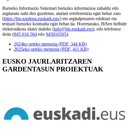
Barneko Informazio Sistemari buruzko informazioa zabaldu edo
argitaratu nahi den guztietan, atariari erreferentzia egin behar zaio
(
https://bis.gardena.euskadi.eus/
) eta argitalpenaren edukiari eta
testuari buruzko kontsulta egin behar da. Horretarako, BiSen helbide
elektronikora idatzi daiteke (
info@bis.euskadi.eus
), edo telefonoz
deitu (
945 016 504
edo
945016505
).
2024ko urteko memoria (PDF, 344 KB)
2025eko urteko memoria (PDF, 411 KB)
EUSKO JAURLARITZAREN
GARDENTASUN PROIEKTUAK