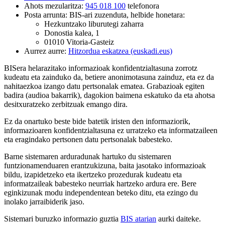
Ahots mezularitza:
945 018 100
telefonora
Posta arrunta: BIS-ari zuzenduta, helbide honetara:
Hezkuntzako liburutegi zaharra
Donostia kalea, 1
01010 Vitoria-Gasteiz
Aurrez aurre:
Hitzordua eskatzea (euskadi.eus)
BISera helarazitako informazioak konfidentzialtasuna zorrotz
kudeatu eta zainduko da, betiere anonimotasuna zainduz, eta ez da
nahitaezkoa izango datu pertsonalak ematea. Grabazioak egiten
badira (audioa bakarrik), dagokion baimena eskatuko da eta ahotsa
desitxuratzeko zerbitzuak emango dira.
Ez da onartuko beste bide batetik iristen den informaziorik,
informazioaren konfidentzialtasuna ez urratzeko eta informatzaileen
eta eragindako pertsonen datu pertsonalak babesteko.
Barne sistemaren arduradunak hartuko du sistemaren
funtzionamenduaren erantzukizuna, baita jasotako informazioak
bildu, izapidetzeko eta ikertzeko prozedurak kudeatu eta
informatzaileak babesteko neurriak hartzeko ardura ere. Bere
eginkizunak modu independentean beteko ditu, eta ezingo du
inolako jarraibiderik jaso.
Sistemari buruzko informazio guztia
BIS atarian
aurki daiteke.