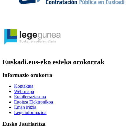
Euskadi.eus-eko esteka orokorrak
Informazio orokorra
Kontaktua
Web-mapa
Erabilerraztasuna
Egoitza Elektronikoa
Eman iritzia
Lege informazioa
Eusko Jaurlaritza