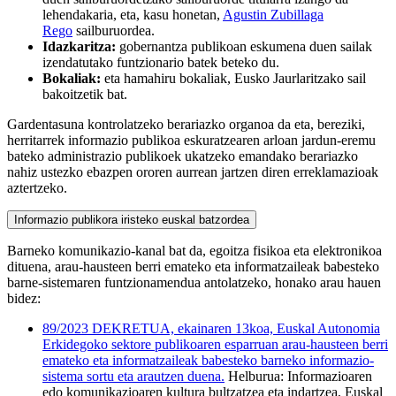
lehendakaria, eta, kasu honetan,
Agustin Zubillaga
Rego
sailburuordea.
Idazkaritza:
gobernantza publikoan eskumena duen sailak
izendatutako funtzionario batek beteko du.
Bokaliak:
eta hamahiru bokaliak, Eusko Jaurlaritzako sail
bakoitzetik bat.
Gardentasuna kontrolatzeko berariazko organoa da eta, bereziki,
herritarrek informazio publikoa eskuratzearen arloan jardun-eremu
bateko administrazio publikoek ukatzeko emandako berariazko
nahiz ustezko ebazpen ororen aurrean jartzen diren erreklamazioak
aztertzeko.
Informazio publikora iristeko euskal batzordea
Barneko komunikazio-kanal bat da, egoitza fisikoa eta elektronikoa
dituena, arau-hausteen berri emateko eta informatzaileak babesteko
barne-sistemaren funtzionamendua antolatzeko, honako arau hauen
bidez:
89/2023 DEKRETUA, ekainaren 13koa, Euskal Autonomia
Erkidegoko sektore publikoaren esparruan arau-hausteen berri
emateko eta informatzaileak babesteko barneko informazio-
sistema sortu eta arautzen duena.
Helburua: Informazioaren
edo komunikazioaren kultura bultzatzea eta indartzea, Euskal