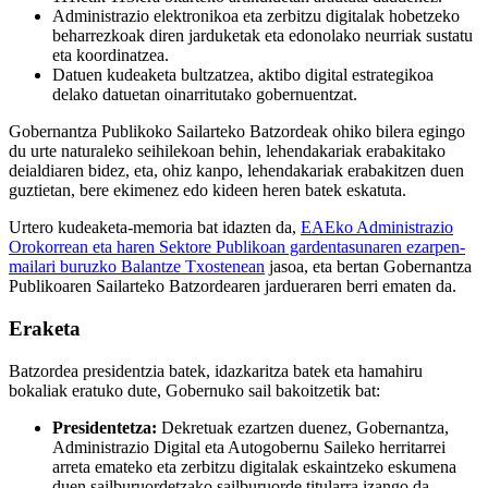
Administrazio elektronikoa eta zerbitzu digitalak hobetzeko
beharrezkoak diren jarduketak eta edonolako neurriak sustatu
eta koordinatzea.
Datuen kudeaketa bultzatzea, aktibo digital estrategikoa
delako datuetan oinarritutako gobernuentzat.
Gobernantza Publikoko Sailarteko Batzordeak ohiko bilera egingo
du urte naturaleko seihilekoan behin, lehendakariak erabakitako
deialdiaren bidez, eta, ohiz kanpo, lehendakariak erabakitzen duen
guztietan, bere ekimenez edo kideen heren batek eskatuta.
Urtero kudeaketa-memoria bat idazten da,
EAEko Administrazio
Orokorrean eta haren Sektore Publikoan gardentasunaren ezarpen-
mailari buruzko Balantze Txostenean
jasoa, eta bertan Gobernantza
Publikoaren Sailarteko Batzordearen jardueraren berri ematen da.
Eraketa
Batzordea presidentzia batek, idazkaritza batek eta hamahiru
bokaliak eratuko dute, Gobernuko sail bakoitzetik bat:
Presidentetza:
Dekretuak ezartzen duenez, Gobernantza,
Administrazio Digital eta Autogobernu Saileko herritarrei
arreta emateko eta zerbitzu digitalak eskaintzeko eskumena
duen sailburuordetzako sailburuorde titularra izango da