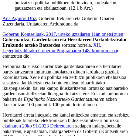
bultzatzea politika publikoen definizioan, kudeaketan,
gauzatzean eta ebaluazioan. (12.1 b Art.)
Ana Aguirre Uriz
, Gobernu Irekiaren eta Gobernu Onaren
Zuzendaria, Unitatearen Arduraduna da.
Gobernu Kontseiluak, 2017. urteko uztailaren 11an onetsi zuen
Gobernantza, Gardentasun eta Herritarren Partaidetzarako
Erakunde arteko Batzordea
sortzea; horrela,
XII.
Legegintzaldirako Gobernu Programaren
148. konpromisoa
ri
erantzuten dio.
Helburua da Eusko Jaurlaritzak gardentasunaren eta herritarren
parte-hartzearen inguruan antolatzen dituen jarduketa guztiak
koordinatzea. Xede du politika eta zerbitzu publikoen ebaluazioa
sustatzea, lankidetzan eta kontu ematean oinarritutako
ikuspegiarekin, bai eta kanpo-ikuskaritzetan lortutako nazioarteko
gardentasun-indizeetan lidergoa finkatzea ere. Euskadi autonomia
bakarra da
Espainiako Nazioarteko Gardentasunaren
azken
ikuskaritzan 100 puntutik 100 puntu lortu dituena.
Herritarrei arreta integrala eta kanal anitzekoa emateari eta zerbitzu
publikoak bitarteko elektronikoen bidez eskuratzeari buruzko
ekainaren 20ko 91/2023 Dekretuaren
xedapen indargabetzaile
bakarrean, e apartatuan, indargabetzen da Gobernu Kontseiluaren