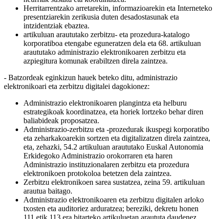
Herritarrentzako arretarekin, informazioarekin eta Interneteko
presentziarekin zerikusia duten desadostasunak eta
intzidentziak ebaztea.
artikuluan araututako zerbitzu- eta prozedura-katalogo
korporatiboa etengabe eguneratzen dela eta 68. artikuluan
araututako administrazio elektronikoaren zerbitzu eta
azpiegitura komunak erabiltzen direla zaintzea.
- Batzordeak eginkizun hauek beteko ditu, administrazio
elektronikoari eta zerbitzu digitalei dagokionez:
Administrazio elektronikoaren plangintza eta helburu
estrategikoak koordinatzea, eta horiek lortzeko behar diren
baliabideak proposatzea.
Administrazio-zerbitzu eta -prozedurak ikuspegi korporatibo
eta zeharkakoarekin sortzen eta digitalizatzen direla zaintzea,
eta, zehazki, 54.2 artikuluan araututako Euskal Autonomia
Erkidegoko Administrazio orokorraren eta haren
Administrazio instituzionalaren zerbitzu eta prozedura
elektronikoen protokoloa betetzen dela zaintzea.
Zerbitzu elektronikoen sarea sustatzea, zeina 59. artikuluan
arautua baitago.
Administrazio elektronikoaren eta zerbitzu digitalen arloko
txosten eta auditoriez arduratzea; bereziki, dekretu honen
111.etik 113.era bitarteko artikuluetan araututa daudenez.