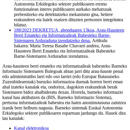
Autonomia Erkidegoko sektore publikoaren eremu
funtzionalean interes publikoaren aurkako mehatxuak
prebenitzeko eta detektatzeko mekanismo gisa, betiere
erakundeen eta haiek osatzen dituzten pertsonen integritatea
bilatuz.
188/2023 DEKRETUA, abenduaren 13koa, Arau-Hausteen
Berri Emateko eta Informatzaileak Babesteko Barne-
Sistemaren Arduraduna izendatzeko dena.
Artikulu
bakarra: Maria Teresa Basabe Chavarri andrea, Arau-
Hausteen Berri Emateko eta Informatzaileak Babesteko
Barne-Sistemaren Arduradun izendatzea
.
Arau-hausteen berri emateko eta informatzaileak babesteko Barneko
Informazio Sistemaren Bulegoak abian jarri ditu arau-hauste penal
edo administratibo larri edo oso larriei (edo Europar Batasuneko
Zuzenbidearenak) buruzko informazioa duenak horren berri eman
ahal izateko kanalak eta, ondorioz, dagokion erakundeak berak
Sistemaren bidez ahalbideratu dezan. Horrela, barneko informazio
kanal hau aktibatzen da (BIS, Barneko Informazio Sistema),
pertsona informatzaileak babestea eta haien anonimotasuna zaintzea
izanik bere helburu nagusia. Barneko sistemak Euskal Autonomia
Erkidegoko sektore publikoaren esparruan jardungo du. Hauek dira
lau kanalak:
Kanal elektronikoa