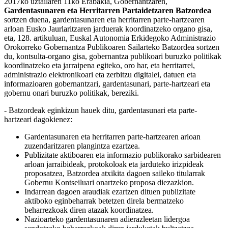
2017ko uztailaren 11ko Erabakia, Gobernantzaren,
Gardentasunaren eta Herritarren Partaidetzaren Batzordea
sortzen duena, gardentasunaren eta herritarren parte-hartzearen
arloan Eusko Jaurlaritzaren jarduerak koordinatzeko organo gisa,
eta, 128. artikuluan, Euskal Autonomia Erkidegoko Administrazio
Orokorreko Gobernantza Publikoaren Sailarteko Batzordea sortzen
du, kontsulta-organo gisa, gobernantza publikoari buruzko politikak
koordinatzeko eta jarraipena egiteko, oro har, eta herritarrei,
administrazio elektronikoari eta zerbitzu digitalei, datuen eta
informazioaren gobernantzari, gardentasunari, parte-hartzeari eta
gobernu onari buruzko politikak, bereziki.
- Batzordeak eginkizun hauek ditu, gardentasunari eta parte-
hartzeari dagokienez:
Gardentasunaren eta herritarren parte-hartzearen arloan
zuzendaritzaren plangintza ezartzea.
Publizitate aktiboaren eta informazio publikorako sarbidearen
arloan jarraibideak, protokoloak eta jarduteko irizpideak
proposatzea, Batzordea atxikita dagoen saileko titularrak
Gobernu Kontseiluari onartzeko proposa diezazkion.
Indarrean dagoen araudiak ezartzen dituen publizitate
aktiboko eginbeharrak betetzen direla bermatzeko
beharrezkoak diren atazak koordinatzea.
Nazioarteko gardentasunaren adierazleetan lidergoa