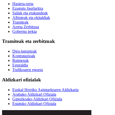
Hasiera-orria
Ezagutu Jaurlaritza
Sailak eta erakundeak
Albisteak eta ekitaldiak
Tramiteak
Arreta Zerbitzua
Gobernu irekia
Tramiteak eta zerbitzuak
Diru-laguntzak
Kontratazioak
Baimenak
Eguraldia
Trafikoaren egoera
Aldizkari ofizialak
Euskal Herriko Agintaritzaren Aldizkaria
Arabako Aldizkari Ofiziala
Gipuzkoako Aldizkari Ofiziala
Estatuko Aldizkari Ofiziala