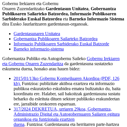
Gobernu Irekiaren eta Gobernu
Onaren Zuzendaritzako
Gardentasun Unitatea
,
Gobernantza
Publikoaren Sailarteko Batzordea,
Informazio Publikoaren
Sarbiderako Euskal Batzordea
eta
Barneko Informazio Sistema
dira Eusko Jaurlaritzaren gardentasun-organoak.
Gardentasunaren Unitatea
Gobernantza Publikoaren Sailarteko Batzordea
Informazio Publikoaren Sarbiderako Euskal Batzorde
Barneko informazio-sistema
Gobernantza Publiko eta Autogobernu Saileko
Gobernu Irekiaren
eta Gobernu Onaren Zuzendaritza
da gardentasuna sustatzeko
eskumena duena, honako arau hauen bidez:
2015/01/13ko Gobernu Kontseiluaren Akordioa (PDF, 126
kb).
Funtzioa: publizitate aktiboa ezartzea eta informazio
publikoa eskuratzeko eskubidea ematea bultzatuko du, baita
koordinatu ere. Halaber, sail bakoitzak gardentasuna sustatu
beharko du esleituta dituen sektore publikoko erakundeetan
ere, jarraibide orokorren esparruan.
317/2024 DEKRETUA, urriaren 29koa, Gobernantza,
Administrazio Digital eta Autogobernuaren Sailaren egitura
organikoa eta funtzionala ezartzen
duena
.
Funtzioa: Gardentasuna eta herritarren parte-hartzea