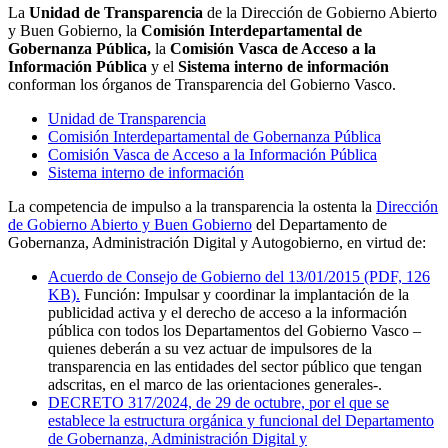
La
Unidad de Transparencia
de la Dirección de Gobierno Abierto
y Buen Gobierno, la
Comisión Interdepartamental de
Gobernanza Pública,
la
Comisión Vasca de Acceso a la
Información Pública
y el
Sistema interno de información
conforman los órganos de Transparencia del Gobierno Vasco.
Unidad de Transparencia
Comisión Interdepartamental de Gobernanza Pública
Comisión Vasca de Acceso a la Información Pública
Sistema interno de información
La competencia de impulso a la transparencia la ostenta la
Dirección
de Gobierno Abierto y Buen Gobierno
del Departamento de
Gobernanza, Administración Digital y Autogobierno, en virtud de:
Acuerdo de Consejo de Gobierno del 13/01/2015 (PDF, 126
KB)
.
Función: Impulsar y coordinar la implantación de la
publicidad activa y el derecho de acceso a la información
pública con todos los Departamentos del Gobierno Vasco –
quienes deberán a su vez actuar de impulsores de la
transparencia en las entidades del sector público que tengan
adscritas, en el marco de las orientaciones generales-.
DECRETO 317/2024, de 29 de octubre, por el que se
establece la estructura orgánica y funcional del Departamento
de Gobernanza, Administración Digital y