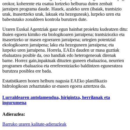
orokor, koherente eta osatua lortzeko helburua duten zenbait
jarraipen programa daude. Hauek, azaleko uren (ibaiak, trantsizio
urak, itsasertzeko urak, lakuak eta hezeguneak), lurpeko uren eta
babestutako zonaldeen kontrola burutzen dute.
Uraren Euskal Agentziak gaur egun hainbat proiektu kudeatzen ditu:
ibaien egoera kimiko eta biologikoaren jarraipena; trantsiziozko eta
itsasertzeko ur masen egoeraren jarraipena; urtegien potentzial
ekologikoaren jarraipena; laku eta hezeguneen jarraipena; eta
lurpeko uren jarraipena. Horrela, EAEn dauden ur masa guztiak
ebaluatzea posible da, oso handiak edo heterogeneoak direnak
barne. Horrez gain,inpaktuak dituzten guneen ebaluazioa, neurrien
programen ebaluazioa eta erreferentziazko baldintzen eguneratzea
burutzea posiblea ere bada.
Estatistikaren honen helburu nagusia EAEko planifikazio
hidrologikoan zehaztutako ur-masen egoera aztertzea da.
Lurraldearen antolamendua, hirigintza, herrilanak eta
ingurumena
Adierazlea:
Barruko uraren kalitate-adierazleak