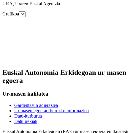
URA, Uraren Euskal Agentzia
Grafikoa
Euskal Autonomia Erkidegoan ur-masen
egoera
Ur-masen kalitatea
Gardentasun adierazlea
Ur masen egoerari buruzko informazioa
Datu-iturburua
Datu irekiak
Euskal Autonomia Erkidegoan (EAE) ur masen egoeraren ikuspegi