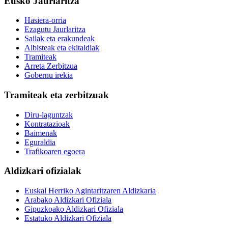
Eusko Jaurlaritza
Hasiera-orria
Ezagutu Jaurlaritza
Sailak eta erakundeak
Albisteak eta ekitaldiak
Tramiteak
Arreta Zerbitzua
Gobernu irekia
Tramiteak eta zerbitzuak
Diru-laguntzak
Kontratazioak
Baimenak
Eguraldia
Trafikoaren egoera
Aldizkari ofizialak
Euskal Herriko Agintaritzaren Aldizkaria
Arabako Aldizkari Ofiziala
Gipuzkoako Aldizkari Ofiziala
Estatuko Aldizkari Ofiziala