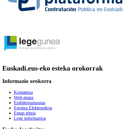
Euskadi.eus-eko esteka orokorrak
Informazio orokorra
Kontaktua
Web-mapa
Erabilerraztasuna
Egoitza Elektronikoa
Eman iritzia
Lege informazioa