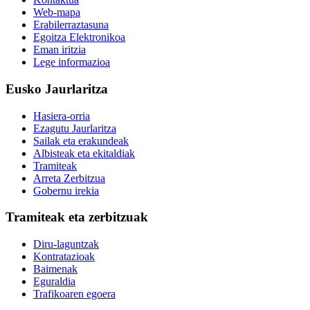
Web-mapa
Erabilerraztasuna
Egoitza Elektronikoa
Eman iritzia
Lege informazioa
Eusko Jaurlaritza
Hasiera-orria
Ezagutu Jaurlaritza
Sailak eta erakundeak
Albisteak eta ekitaldiak
Tramiteak
Arreta Zerbitzua
Gobernu irekia
Tramiteak eta zerbitzuak
Diru-laguntzak
Kontratazioak
Baimenak
Eguraldia
Trafikoaren egoera