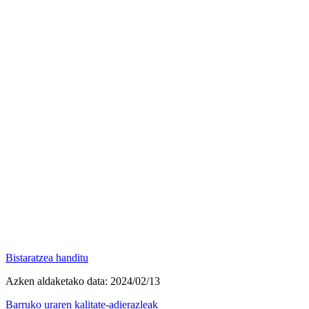
Bistaratzea handitu
Azken aldaketako data:
2024/02/13
Barruko uraren kalitate-adierazleak