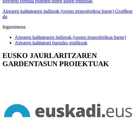
Berotegi efektua eragiten duten gasen emisioak
Airearen kalitatearen indizeak (ozono troposferikoa barne)
Grafikoa
du
Ingurumena
Airearen kalitatearen indizeak (ozono troposferikoa barne)
Airearen kalitateari buruzko grafikoak
EUSKO JAURLARITZAREN
GARDENTASUN PROIEKTUAK