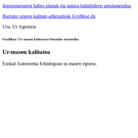
Ingurumenaren babes-planak eta natura-baliabideen antolamendua
Barruko uraren kalitate-adierazleak
Grafikoa du
Ura, Ur Agentzia
Grafikoa: Ur-masen kalitateari buruzko estatistika
Ur-masen kalitatea
Euskal Autonomia Erkidegoan ur-masen egoera.