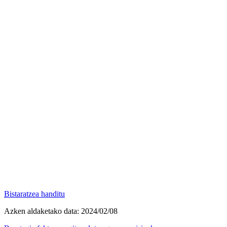
Bistaratzea handitu
Azken aldaketako data:
2024/02/08