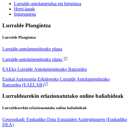
Lurralde-antolamendua eta hirigintza
Herri-lanak
Ingurumena
Lurralde Plangintza
Lurralde Plangintza
Lurralde-antolamendurako plana
Lurralde-antolamendurako plana
EAEko Lurralde Antolamendurako Batzordea
Euskal Autonomia Erkidegoko Lurralde Antolamendurako
Batzordea (EAELAB)
Lurraldearekin erlazionatutako online baliabideak
Lurraldearekin erlazionatutako online baliabideak
Geoeuskadi: Euskadiko Datu Espazialen Azpiegituraren (Euskadiko
DEA)