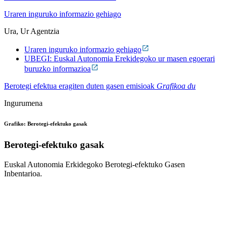
Uraren inguruko informazio gehiago
Ura, Ur Agentzia
Uraren inguruko informazio gehiago
UBEGI: Euskal Autonomia Erekidegoko ur masen egoerari
buruzko informazioa
Berotegi efektua eragiten duten gasen emisioak
Grafikoa du
Ingurumena
Grafiko: Berotegi-efektuko gasak
Berotegi-efektuko gasak
Euskal Autonomia Erkidegoko Berotegi-efektuko Gasen
Inbentarioa.