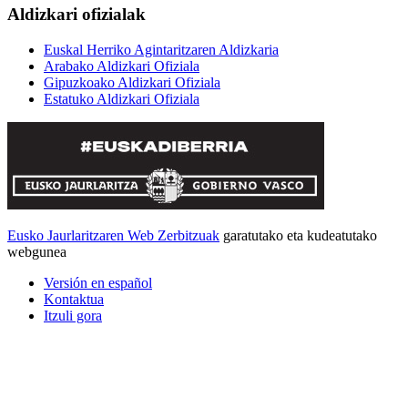
Aldizkari ofizialak
Euskal Herriko Agintaritzaren Aldizkaria
Arabako Aldizkari Ofiziala
Gipuzkoako Aldizkari Ofiziala
Estatuko Aldizkari Ofiziala
Eusko Jaurlaritzaren Web Zerbitzuak
garatutako eta kudeatutako
webgunea
Versión en español
Kontaktua
Itzuli gora