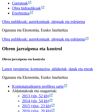
Garraioak
Obra hidraulikoak
Etxebizitza
Obra publikoak: aurrekontuak, pleguak eta esleipena
Ogasuna eta Ekonomia, Eusko Jaurlaritza
Obra publikoak: aurrekontuak, pleguak eta esleipena
Obren jarraipena eta kontrol
Obren jarraipena eta kontrola
Lanen jarraipena: kontratazioa, aldaketak, datak eta epeak
Ogasuna eta Ekonomia, Eusko Jaurlaritza
Kontratatzailearen profilera sartu
Aldatutakoak eta osagarriak:
2013 (xls, 52 kb)
2014 (xls, 54 kb)
2015 (xlsx, 23 kb)
2016 (xlsx, 20 kb)