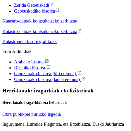
Zer da Geoeuskadi
Geoeuskadiko bisorea
Katastro-datuak kontsultatzeko zerbitzua
Katastro-datuak kontsultatzeko zerbitzua
Katastroaren bisore grafikoak
Foru Aldundiak
Arabako bisorea
Bizkaiko bisorea
Gipuzkoako bisorea (hiri eremua)
Gipuzkoako bisorea (landa eremua)
Herri-lanak: iragarkiak eta lizitazioak
Herri-lanak: iragarkiak eta lizitazioak
Obra publikoei buruzko legedia
Ingurumena, Lurralde Plagintza, eta Etxebizitza, Eusko Jaurlaritza