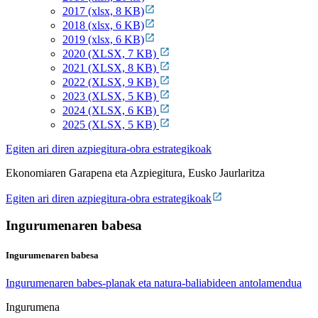
2017 (xlsx, 8 KB)
2018 (xlsx, 6 KB)
2019 (xlsx, 6 KB)
2020 (XLSX, 7 KB)
2021 (XLSX, 8 KB)
2022 (XLSX, 9 KB)
2023 (XLSX, 5 KB)
2024 (XLSX, 6 KB)
2025 (XLSX, 5 KB)
Egiten ari diren azpiegitura-obra estrategikoak
Ekonomiaren Garapena eta Azpiegitura, Eusko Jaurlaritza
Egiten ari diren azpiegitura-obra estrategikoak
Ingurumenaren babesa
Ingurumenaren babesa
Ingurumenaren babes-planak eta natura-baliabideen antolamendua
Ingurumena