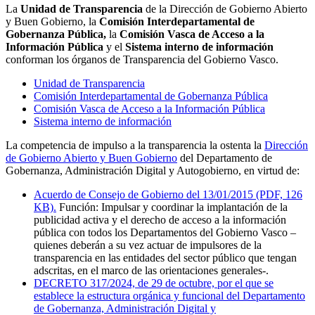
La
Unidad de Transparencia
de la Dirección de Gobierno Abierto
y Buen Gobierno, la
Comisión Interdepartamental de
Gobernanza Pública,
la
Comisión Vasca de Acceso a la
Información Pública
y el
Sistema interno de información
conforman los órganos de Transparencia del Gobierno Vasco.
Unidad de Transparencia
Comisión Interdepartamental de Gobernanza Pública
Comisión Vasca de Acceso a la Información Pública
Sistema interno de información
La competencia de impulso a la transparencia la ostenta la
Dirección
de Gobierno Abierto y Buen Gobierno
del Departamento de
Gobernanza, Administración Digital y Autogobierno, en virtud de:
Acuerdo de Consejo de Gobierno del 13/01/2015 (PDF, 126
KB)
.
Función: Impulsar y coordinar la implantación de la
publicidad activa y el derecho de acceso a la información
pública con todos los Departamentos del Gobierno Vasco –
quienes deberán a su vez actuar de impulsores de la
transparencia en las entidades del sector público que tengan
adscritas, en el marco de las orientaciones generales-.
DECRETO 317/2024, de 29 de octubre, por el que se
establece la estructura orgánica y funcional del Departamento
de Gobernanza, Administración Digital y