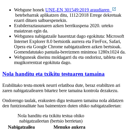
Webgune honek
UNE-EN 301549:2019 araudiaren
betebeharrak aplikatzen ditu, 1112/2018 Errege dekretuak
ezarri dituen salbuespenekin.
Erabilerraztasunaren azken berrikuspena 2020. urteko
maiatzean egin da.
Webgunea nabigatzaile hauentzat dago egokituta: Microsoft
Internet Explorer 8.0 bertsiotik aurrera eta FireFox, Safari,
Opera eta Google Chrome nabigatzaileen azken bertsioak.
Gomendatutako pantaila-bereizmen minimoa 1280x1024 da.
Webguneak diseinu moldagarri du eta ondorioz, tableta eta
mugikorrentzat egokituta dago.
Nola handitu eta txikitu testuaren tamaina
Erabilitako testu-motek neurri erlatiboa dute, beraz erabiltzen ari
zaren nabigatzailearen bitartez bere tamaina kontrola dezakezu.
Ondorengo taulak, erakusten digu testuaren tamaina nola aldatzen
den funtzionalitate hau baimentzen duten ohiko nabigatzaileetan:
Nola handitu eta txikitu testua ohiko
nabigatzaileetan (bertsio berrietan)
Nabigatzailea
Menuko aukera