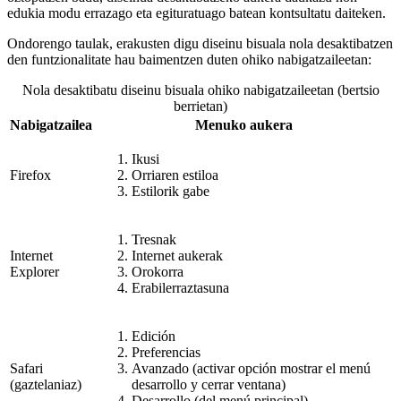
edukia modu errazago eta egituratuago batean kontsultatu daiteken.
Ondorengo taulak, erakusten digu diseinu bisuala nola desaktibatzen
den funtzionalitate hau baimentzen duten ohiko nabigatzaileetan:
Nola desaktibatu diseinu bisuala ohiko nabigatzaileetan (bertsio
berrietan)
Nabigatzailea
Menuko aukera
Ikusi
Firefox
Orriaren estiloa
Estilorik gabe
Tresnak
Internet
Internet aukerak
Explorer
Orokorra
Erabilerraztasuna
Edición
Preferencias
Safari
Avanzado (activar opción mostrar el menú
(gaztelaniaz)
desarrollo y cerrar ventana)
Desarrollo (del menú principal)