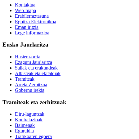
Kontaktua
Web-mapa
Erabilerraztasuna
Egoitza Elektronikoa
Eman iritzia
Lege informazioa
Eusko Jaurlaritza
Hasiera-orria
Ezagutu Jaurlaritza
Sailak eta erakundeak
Albisteak eta ekitaldiak
Tramiteak
Arreta Zerbitzua
Gobernu irekia
Tramiteak eta zerbitzuak
Diru-laguntzak
Kontratazioak
Baimenak
Eguraldia
Trafikoaren egoera