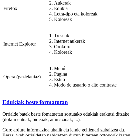
Aukerak
Firefox
Edukia
Letra-tipo eta koloreak
Koloreak
Tresnak
Internet aukerak
Internet Explorer
Orokorra
Koloreak
Menú
Página
Opera (gaztelaniaz)
Estilo
Modo de usuario o alto contraste
Edukiak beste formatutan
Orrialde batek beste fomatuetan sortutako edukiak erakutsi ditzake
(dokumentuak, bideoak, animazioak, ...).
Gure ardura informazioa ahalik eta jende gehienari zabaltzea da.
Beraz, web orrialdetan nabigatzen duzun bitartean oztoporik izaten