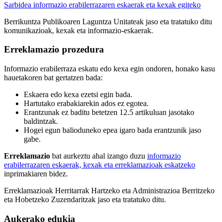
Sarbidea informazio erabilerrazaren eskaerak eta kexak egiteko
Berrikuntza Publikoaren Laguntza Unitateak jaso eta tratatuko ditu
komunikazioak, kexak eta informazio-eskaerak.
Erreklamazio prozedura
Informazio erabilerraza eskatu edo kexa egin ondoren, honako kasu
hauetakoren bat gertatzen bada:
Eskaera edo kexa ezetsi egin bada.
Hartutako erabakiarekin ados ez egotea.
Erantzunak ez baditu betetzen 12.5 artikuluan jasotako
baldintzak.
Hogei egun balioduneko epea igaro bada erantzunik jaso
gabe.
Erreklamazio
bat aurkeztu ahal izango duzu
informazio
erabilerrazaren eskaerak, kexak eta erreklamazioak eskatzeko
inprimakiaren bidez.
Erreklamazioak Herritarrak Hartzeko eta Administrazioa Berritzeko
eta Hobetzeko Zuzendaritzak jaso eta tratatuko ditu.
Aukerako edukia