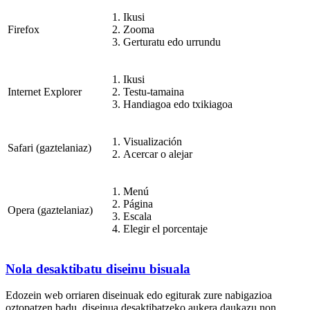
Ikusi
Firefox
Zooma
Gerturatu edo urrundu
Ikusi
Internet Explorer
Testu-tamaina
Handiagoa edo txikiagoa
Visualización
Safari (gaztelaniaz)
Acercar o alejar
Menú
Página
Opera (gaztelaniaz)
Escala
Elegir el porcentaje
Nola desaktibatu diseinu bisuala
Edozein web orriaren diseinuak edo egiturak zure nabigazioa
oztopatzen badu, diseinua desaktibatzeko aukera daukazu non