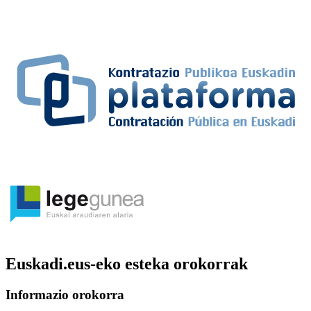
Euskadi.eus-eko esteka orokorrak
Informazio orokorra