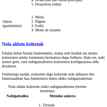
Desactivar estilos
Menú
Opera
Página
(gaztelaniaz)
Estilo
Modo de usuario
Nola aldatu koloreak
Edukia behar bezala hautemateko, testua zein irudiak eta atzeko
kolorearen arteko kontrastea bermatzea dugu helburu. Hala ere, nahi
izanez gero, zure nabigatzailearen kolorearen konfigurazioa alda
dezakezu.
Ondorengo taulak, erakusten digu koloreak nola aldatzen den
funtzionalitate hau baimentzen duten ohiko nabigatzaileetan:
Nola aldatu koloreak ohiko nabigatzaileetan (bertsio
berrietan)
Nabigatzailea
Menuko aukera
Tresnak