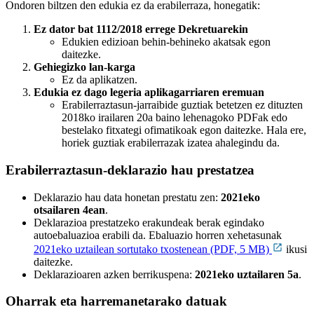
Ondoren biltzen den edukia ez da erabilerraza, honegatik:
Ez dator bat 1112/2018 errege Dekretuarekin
Edukien edizioan behin-behineko akatsak egon
daitezke.
Gehiegizko lan-karga
Ez da aplikatzen.
Edukia ez dago legeria aplikagarriaren eremuan
Erabilerraztasun-jarraibide guztiak betetzen ez dituzten
2018ko irailaren 20a baino lehenagoko PDFak edo
bestelako fitxategi ofimatikoak egon daitezke. Hala ere,
horiek guztiak erabilerrazak izatea ahalegindu da.
Erabilerraztasun-deklarazio hau prestatzea
Deklarazio hau data honetan prestatu zen:
2021eko
otsailaren 4ean
.
Deklarazioa prestatzeko erakundeak berak egindako
autoebaluazioa erabili da. Ebaluazio horren xehetasunak
2021eko uztailean sortutako txostenean (PDF, 5 MB)
ikusi
daitezke.
Deklarazioaren azken berrikuspena:
2021eko uztailaren 5a
.
Oharrak eta harremanetarako datuak