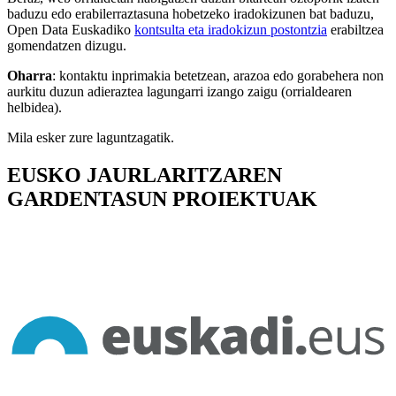
baduzu edo erabilerraztasuna hobetzeko iradokizunen bat baduzu,
Open Data Euskadiko
kontsulta eta iradokizun postontzia
erabiltzea
gomendatzen dizugu.
Oharra
: kontaktu inprimakia betetzean, arazoa edo gorabehera non
aurkitu duzun adieraztea lagungarri izango zaigu (orrialdearen
helbidea).
Mila esker zure laguntzagatik.
EUSKO JAURLARITZAREN
GARDENTASUN PROIEKTUAK