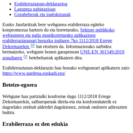
Erabilerraztasun-deklarazioa
Laguntza nabigazioan
Gorabeherak eta iradokizunak
Eusko Jaurlaritzak bere webgunea erabilerraza egiteko
konpromezua hartzen du eta horretarako,
Sektore publikoko
webguneen eta gailu mugikorretarako aplikazioen
erabilerraztasunari buruzko irailaren 7ko 1112/2018 Errege
Dekretuarekin
bat etortzen da. Informaziorako sarbidea
bermatzeko, webgune honen garapenean
UNE-EN 301549:2019
araudiaren
betebeharrak aplikatzen dira.
Erabilerraztasun-deklarazio hau honako webguneari aplikatzen zaio:
https://www.gardena.euskadi.eus/
Betetze-egoera
Webgune hau partzialki konforme dago 1112/2018 Errege
Dekretuarekin, salbuespenak direla-eta eta konformitaterik ez
dagoelako zenbait alderdiri dagokionez, zeinak ondoren adierazten
baitira.
Erabilerraza ez den edukia