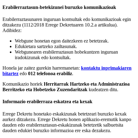
Erabilerraztasun-betekizunei buruzko komunikazioak
Erabilerraztasunaren inguruan kontsultak edo komunikazioak egin
ditzakezu (1112/2018 Errege Dekretuaren 10.2.a artikulua).
Adibidez:
Webgune honetan egon daitezkeen ez betetzeak.
Edukietara sartzeko zailtasunak.
Webgunearen erabilerraztasun hobekuntzen inguruan
iradokizunak edo kontsultak.
Honela jar zaitez gurekin harremanetan:
kontaktu inprimakiaren
bitartez
edo
012 telefonoa erabiliz
.
Komunikazio horiek
Herritarrak Hartzeko eta Administrazioa
Berritzeko eta Hobetzeko Zuzendaritzak
kudeatzen ditu.
Informazio erabilerraza eskatzea eta kexak
Errege Dekretu honetako eskakizunak betetzeari buruzko kexak
aurkez ditzakezu. Errege Dekretu honen aplikazio-eremutik kanpo
dauden edo erabilerraztasun-eskakizunak betetzetik salbuetsita
dauden edukiei buruzko informazioa ere eska dezakezu.