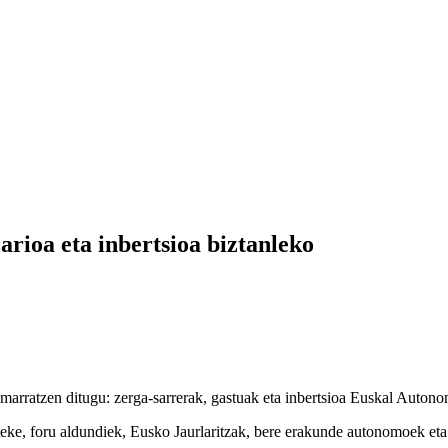
arioa eta inbertsioa biztanleko
marratzen ditugu: zerga-sarrerak, gastuak eta inbertsioa Euskal Auton
iteke, foru aldundiek, Eusko Jaurlaritzak, bere erakunde autonomoek e