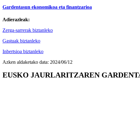
Gardentasun ekonomikoa eta finantzarioa
Adierazleak:
Zerga-sarrerak biztanleko
Gastuak biztanleko
Inbertsioa biztanleko
Azken aldaketako data:
2024/06/12
EUSKO JAURLARITZAREN GARDENT