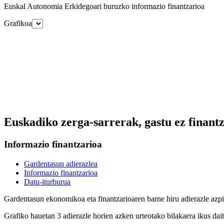
Euskal Autonomia Erkidegoari buruzko informazio finantzarioa
Grafikoa
Euskadiko zerga-sarrerak, gastu ez finantz
Informazio finantzarioa
Gardentasun adierazlea
Informazio finantzarioa
Datu-iturburua
Gardentasun ekonomikoa eta finantzarioaren barne hiru adierazle azpi
Grafiko hauetan 3 adierazle horien azken urteotako bilakaera ikus da