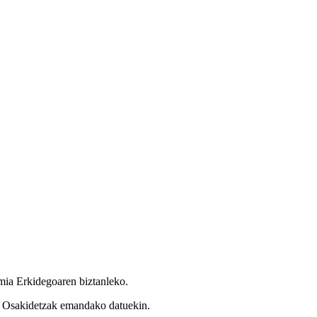
omia Erkidegoaren biztanleko.
ta Osakidetzak emandako datuekin.