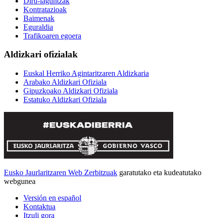
Diru-laguntzak
Kontratazioak
Baimenak
Eguraldia
Trafikoaren egoera
Aldizkari ofizialak
Euskal Herriko Agintaritzaren Aldizkaria
Arabako Aldizkari Ofiziala
Gipuzkoako Aldizkari Ofiziala
Estatuko Aldizkari Ofiziala
Eusko Jaurlaritzaren Web Zerbitzuak
garatutako eta kudeatutako
webgunea
Versión en español
Kontaktua
Itzuli gora