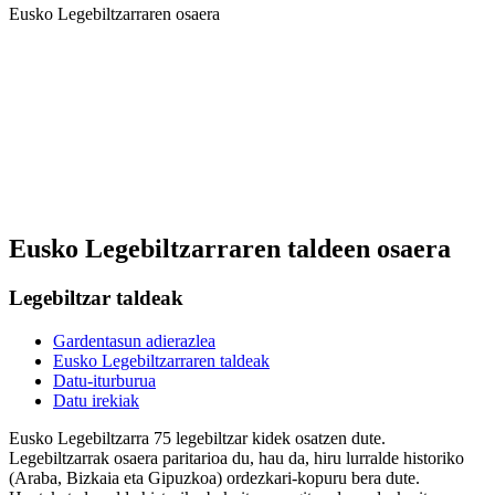
Eusko Legebiltzarraren osaera
Eusko Legebiltzarraren taldeen osaera
Legebiltzar taldeak
Gardentasun adierazlea
Eusko Legebiltzarraren taldeak
Datu-iturburua
Datu irekiak
Eusko Legebiltzarra 75 legebiltzar kidek osatzen dute.
Legebiltzarrak osaera paritarioa du, hau da, hiru lurralde historiko
(Araba, Bizkaia eta Gipuzkoa) ordezkari-kopuru bera dute.