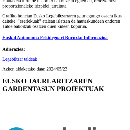
Hautaketa lurralde historiko bakoitzean egiten da, ordezkaritza
proportzionaleko irizpidei jarraituta.
Grafiko honetan Eusko Legebiltzarraren gaur egungo osaera ikus
daiteke: "eserlekuak" atalean islatzen da hauteskundeen ondoren
Talde bakoitzak osatzen duen kideen kopurua.
Euskal Autonomia Erkidegoari Buruzko Informazioa
Adierazlea:
Legebiltzar taldeak
Azken aldaketako data:
2024/05/23
EUSKO JAURLARITZAREN
GARDENTASUN PROIEKTUAK