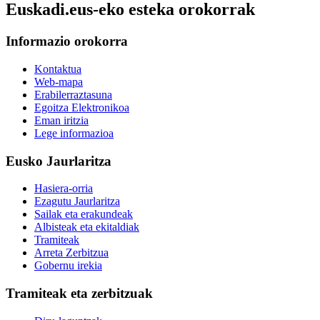
Euskadi.eus-eko esteka orokorrak
Informazio orokorra
Kontaktua
Web-mapa
Erabilerraztasuna
Egoitza Elektronikoa
Eman iritzia
Lege informazioa
Eusko Jaurlaritza
Hasiera-orria
Ezagutu Jaurlaritza
Sailak eta erakundeak
Albisteak eta ekitaldiak
Tramiteak
Arreta Zerbitzua
Gobernu irekia
Tramiteak eta zerbitzuak