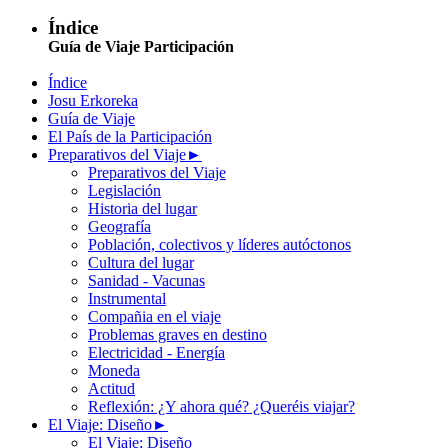
Índice
Guía de Viaje Participación
Índice
Josu Erkoreka
Guía de Viaje
El País de la Participación
Preparativos del Viaje
►
Preparativos del Viaje
Legislación
Historia del lugar
Geografía
Población, colectivos y líderes autóctonos
Cultura del lugar
Sanidad - Vacunas
Instrumental
Compañia en el viaje
Problemas graves en destino
Electricidad - Energía
Moneda
Actitud
Reflexión: ¿Y ahora qué? ¿Queréis viajar?
El Viaje: Diseño
►
El Viaje: Diseño