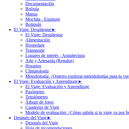
Documentación
Brújula
Mapas
Mochila - Equipaje
Botiquín
El Viaje: Despliegue
►
El Viaje: Despliegue
Alimentación
Hospedaje
Transporte
Lugares de interés - Arquitectura
Arte y Artesanía (Regalos)
Horarios
Climatología
Metodología: ¿Quieres explorar metodologías para tu via
El Viaje: Evaluación y Aprendizaje
►
El Viaje: Evaluación y Aprendizaje
Pasómetro
Tensiómetro
Álbum de fotos
Cuaderno de Viaje
Modelo de evaluación: ¿Cómo sabrás si tu viaje va por bu
Después del Viaje
►
Después del Viaje
Hoja de recomendaciones