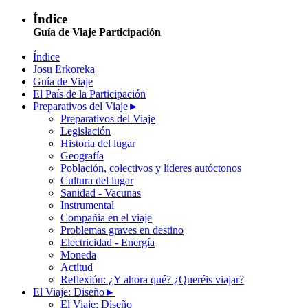
Índice
Guía de Viaje Participación
Índice
Josu Erkoreka
Guía de Viaje
El País de la Participación
Preparativos del Viaje
►
Preparativos del Viaje
Legislación
Historia del lugar
Geografía
Población, colectivos y líderes autóctonos
Cultura del lugar
Sanidad - Vacunas
Instrumental
Compañia en el viaje
Problemas graves en destino
Electricidad - Energía
Moneda
Actitud
Reflexión: ¿Y ahora qué? ¿Queréis viajar?
El Viaje: Diseño
►
El Viaje: Diseño