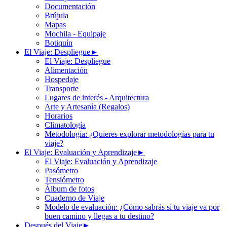
Documentación
Brújula
Mapas
Mochila - Equipaje
Botiquín
El Viaje: Despliegue
►
El Viaje: Despliegue
Alimentación
Hospedaje
Transporte
Lugares de interés - Arquitectura
Arte y Artesanía (Regalos)
Horarios
Climatología
Metodología: ¿Quieres explorar metodologías para tu
viaje?
El Viaje: Evaluación y Aprendizaje
►
El Viaje: Evaluación y Aprendizaje
Pasómetro
Tensiómetro
Álbum de fotos
Cuaderno de Viaje
Modelo de evaluación: ¿Cómo sabrás si tu viaje va por
buen camino y llegas a tu destino?
Después del Viaje
►