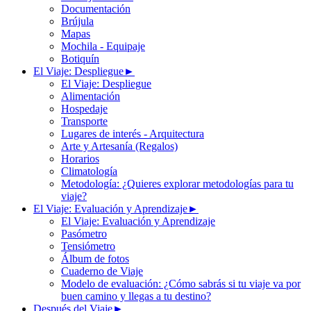
Documentación
Brújula
Mapas
Mochila - Equipaje
Botiquín
El Viaje: Despliegue
►
El Viaje: Despliegue
Alimentación
Hospedaje
Transporte
Lugares de interés - Arquitectura
Arte y Artesanía (Regalos)
Horarios
Climatología
Metodología: ¿Quieres explorar metodologías para tu
viaje?
El Viaje: Evaluación y Aprendizaje
►
El Viaje: Evaluación y Aprendizaje
Pasómetro
Tensiómetro
Álbum de fotos
Cuaderno de Viaje
Modelo de evaluación: ¿Cómo sabrás si tu viaje va por
buen camino y llegas a tu destino?
Después del Viaje
►