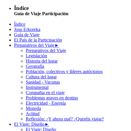
Índice
Guía de Viaje Participación
Índice
Josu Erkoreka
Guía de Viaje
El País de la Participación
Preparativos del Viaje
►
Preparativos del Viaje
Legislación
Historia del lugar
Geografía
Población, colectivos y líderes autóctonos
Cultura del lugar
Sanidad - Vacunas
Instrumental
Compañia en el viaje
Problemas graves en destino
Electricidad - Energía
Moneda
Actitud
Reflexión: ¿Y ahora qué? ¿Queréis viajar?
El Viaje: Diseño
►
El Viaje: Diseño