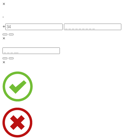
×
.
+
×
×