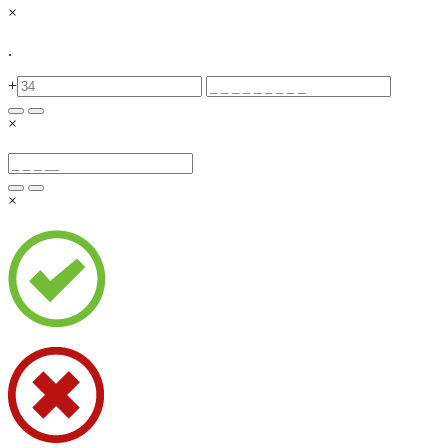
×
.
+
×
×