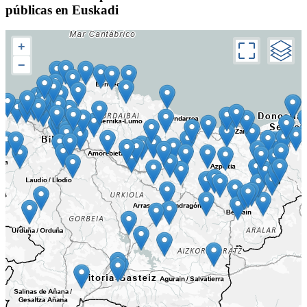
públicas en Euskadi
+
−