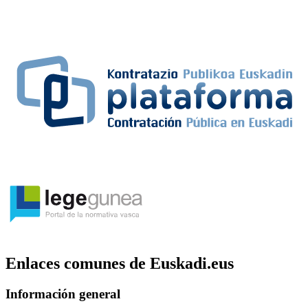
Enlaces comunes de Euskadi.eus
Información general